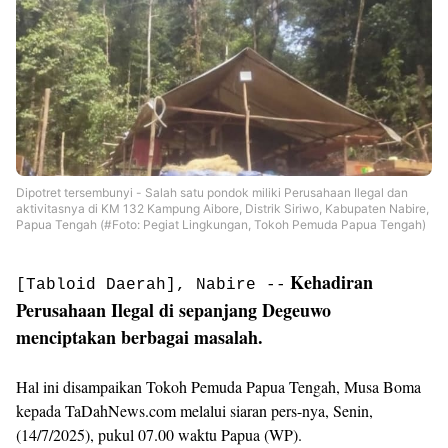
Dipotret tersembunyi - Salah satu pondok miliki Perusahaan Ilegal dan
aktivitasnya di KM 132 Kampung Aibore, Distrik Siriwo, Kabupaten Nabire,
Papua Tengah (#Foto: Pegiat Lingkungan, Tokoh Pemuda Papua Tengah)
Kehadiran
[Tabloid Daerah], Nabire --
Perusahaan Ilegal di sepanjang Degeuwo
menciptakan berbagai masalah.
Hal ini disampaikan Tokoh Pemuda Papua Tengah, Musa Boma
kepada TaDahNews.com melalui siaran pers-nya, Senin,
(14/7/2025), pukul 07.00 waktu Papua (WP).