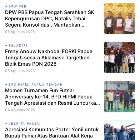
DPW PBB
DPW PBB Papua Tengah Serahkan SK
Kepengurusan DPC, Natalis Tebai:
Segera Konsolidasi, Mantapkan
Langkah Verifikasi, untuk 'Maju' 2029
05 Agustus 2026
BELADIRI
Freny Anouw Nakhodai FORKI Papua
Tengah secara Aklamasi: Targetkan
Bidik Emas PON 2028
05 Agustus 2026
BPD HIPMI PAPUA TENGAH
Momen Turnamen Fun Futsal
Anniversary ke-14, BPD HIPMI Papua
Tengah Apresiasi dan Resmi Luncurkan
Skuad Baru Makamagu Papua FC
04 Agustus 2026
#BERITA PANIAI
Apresiasi Komunitas Porter Yonii untuk
Bupati Paniai Atas Bantuan Alat Kerja