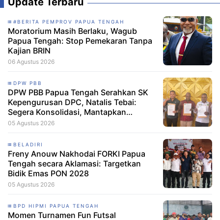
Update Terbaru
#BERITA PEMPROV PAPUA TENGAH
Moratorium Masih Berlaku, Wagub
Papua Tengah: Stop Pemekaran Tanpa
Kajian BRIN
06 Agustus 2026
DPW PBB
DPW PBB Papua Tengah Serahkan SK
Kepengurusan DPC, Natalis Tebai:
Segera Konsolidasi, Mantapkan
Langkah Verifikasi, untuk 'Maju' 2029
05 Agustus 2026
BELADIRI
Freny Anouw Nakhodai FORKI Papua
Tengah secara Aklamasi: Targetkan
Bidik Emas PON 2028
05 Agustus 2026
BPD HIPMI PAPUA TENGAH
Momen Turnamen Fun Futsal