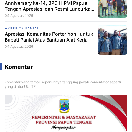
Anniversary ke-14, BPD HIPMI Papua
Tengah Apresiasi dan Resmi Luncurkan
Skuad Baru Makamagu Papua FC
04 Agustus 2026
#BERITA PANIAI
Apresiasi Komunitas Porter Yonii untuk
Bupati Paniai Atas Bantuan Alat Kerja
04 Agustus 2026
Komentar
komentar yang tampil sepenuhnya tanggung jawab komentator seperti
yang diatur UU ITE