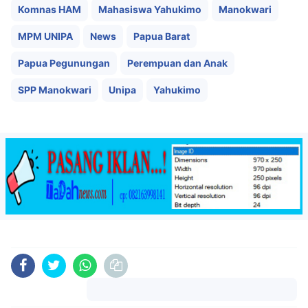
Komnas HAM
Mahasiswa Yahukimo
Manokwari
MPM UNIPA
News
Papua Barat
Papua Pegunungan
Perempuan dan Anak
SPP Manokwari
Unipa
Yahukimo