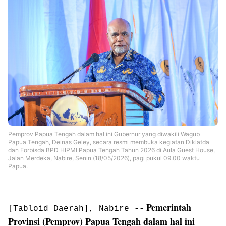
Pemprov Papua Tengah dalam hal ini Gubernur yang diwakili Wagub
Papua Tengah, Deinas Geley, secara resmi membuka kegiatan Diklatda
dan Forbisda BPD HIPMI Papua Tengah Tahun 2026 di Aula Guest House,
Jalan Merdeka, Nabire, Senin (18/05/2026), pagi pukul 09.00 waktu
Papua.
Pemerintah
‎
[Tabloid Daerah], Nabire --
Provinsi (Pemprov) Papua Tengah dalam hal ini