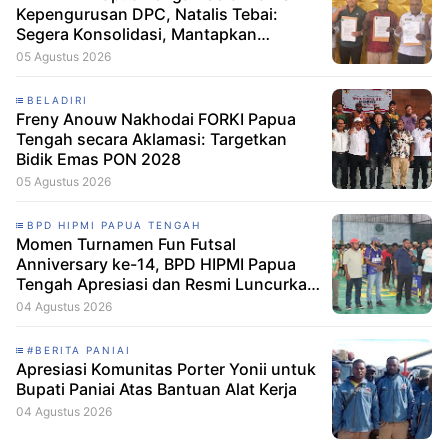
Kepengurusan DPC, Natalis Tebai:
Segera Konsolidasi, Mantapkan
Langkah Verifikasi, untuk 'Maju' 2029
05 Agustus 2026
BELADIRI
Freny Anouw Nakhodai FORKI Papua
Tengah secara Aklamasi: Targetkan
Bidik Emas PON 2028
05 Agustus 2026
BPD HIPMI PAPUA TENGAH
Momen Turnamen Fun Futsal
Anniversary ke-14, BPD HIPMI Papua
Tengah Apresiasi dan Resmi Luncurkan
Skuad Baru Makamagu Papua FC
04 Agustus 2026
#BERITA PANIAI
Apresiasi Komunitas Porter Yonii untuk
Bupati Paniai Atas Bantuan Alat Kerja
04 Agustus 2026