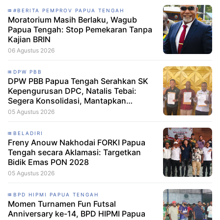
#BERITA PEMPROV PAPUA TENGAH
Moratorium Masih Berlaku, Wagub
Papua Tengah: Stop Pemekaran Tanpa
Kajian BRIN
06 Agustus 2026
DPW PBB
DPW PBB Papua Tengah Serahkan SK
Kepengurusan DPC, Natalis Tebai:
Segera Konsolidasi, Mantapkan
Langkah Verifikasi, untuk 'Maju' 2029
05 Agustus 2026
BELADIRI
Freny Anouw Nakhodai FORKI Papua
Tengah secara Aklamasi: Targetkan
Bidik Emas PON 2028
05 Agustus 2026
BPD HIPMI PAPUA TENGAH
Momen Turnamen Fun Futsal
Anniversary ke-14, BPD HIPMI Papua