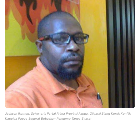
Jackson Ikomou, Sekertaris Partai Prima Provinsi Papua. Oligarki Biang Kerok Konflik,
Kapolda Papua Segera! Bebaskan Pendemo Tanpa Syarat