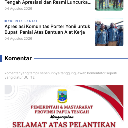
Tengah Apresiasi dan Resmi Luncurkan
Skuad Baru Makamagu Papua FC
04 Agustus 2026
#BERITA PANIAI
Apresiasi Komunitas Porter Yonii untuk
Bupati Paniai Atas Bantuan Alat Kerja
04 Agustus 2026
Komentar
komentar yang tampil sepenuhnya tanggung jawab komentator seperti
yang diatur UU ITE