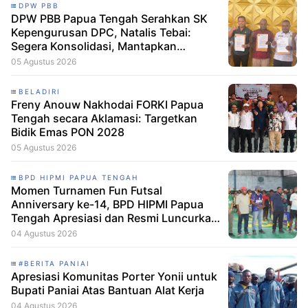
DPW PBB
DPW PBB Papua Tengah Serahkan SK
Kepengurusan DPC, Natalis Tebai:
Segera Konsolidasi, Mantapkan
Langkah Verifikasi, untuk 'Maju' 2029
05 Agustus 2026
BELADIRI
Freny Anouw Nakhodai FORKI Papua
Tengah secara Aklamasi: Targetkan
Bidik Emas PON 2028
05 Agustus 2026
BPD HIPMI PAPUA TENGAH
Momen Turnamen Fun Futsal
Anniversary ke-14, BPD HIPMI Papua
Tengah Apresiasi dan Resmi Luncurkan
Skuad Baru Makamagu Papua FC
04 Agustus 2026
#BERITA PANIAI
Apresiasi Komunitas Porter Yonii untuk
Bupati Paniai Atas Bantuan Alat Kerja
04 Agustus 2026