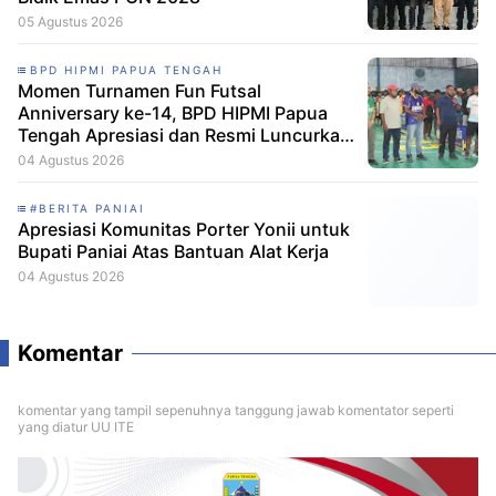
05 Agustus 2026
BPD HIPMI PAPUA TENGAH
Momen Turnamen Fun Futsal
Anniversary ke-14, BPD HIPMI Papua
Tengah Apresiasi dan Resmi Luncurkan
Skuad Baru Makamagu Papua FC
04 Agustus 2026
#BERITA PANIAI
Apresiasi Komunitas Porter Yonii untuk
Bupati Paniai Atas Bantuan Alat Kerja
04 Agustus 2026
Komentar
komentar yang tampil sepenuhnya tanggung jawab komentator seperti
yang diatur UU ITE