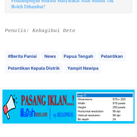
Pendampingan Hukum Masyarakat Adat Malind Tak
Boleh Dihambat?
Penulis: Kebagibui Deto
#Berita Paniai
News
Papua Tengah
Pelantikan
Pelantikan Kepala Distrik
Yampit Nawipa