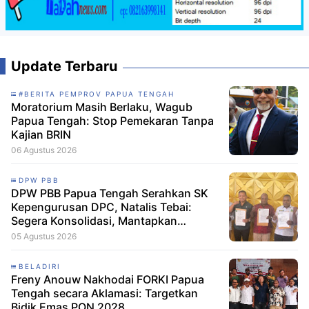
Update Terbaru
#BERITA PEMPROV PAPUA TENGAH
Moratorium Masih Berlaku, Wagub
Papua Tengah: Stop Pemekaran Tanpa
Kajian BRIN
06 Agustus 2026
DPW PBB
DPW PBB Papua Tengah Serahkan SK
Kepengurusan DPC, Natalis Tebai:
Segera Konsolidasi, Mantapkan
Langkah Verifikasi, untuk 'Maju' 2029
05 Agustus 2026
BELADIRI
Freny Anouw Nakhodai FORKI Papua
Tengah secara Aklamasi: Targetkan
Bidik Emas PON 2028