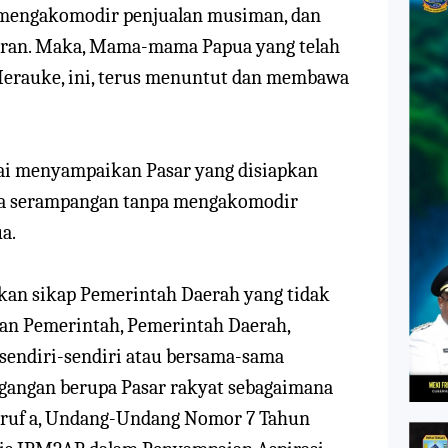
k mengakomodir penjualan musiman, dan
saran. Maka, Mama-mama Papua yang telah
Merauke, ini, terus menuntut dan membawa
i menyampaikan Pasar yang disiapkan
ra
serampangan tanpa mengakomodir
a.
inkan sikap Pemerintah Daerah yang tidak
uan
Pemerintah, Pemerintah Daerah,
sendiri-sendiri atau bersama-sama
gangan berupa
Pasar rakyat
sebagaimana
ruf a,
Undang-Undang
Nomor 7 Tahun