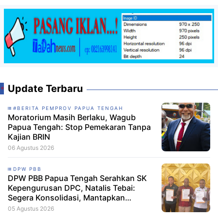
Update Terbaru
#BERITA PEMPROV PAPUA TENGAH
Moratorium Masih Berlaku, Wagub
Papua Tengah: Stop Pemekaran Tanpa
Kajian BRIN
06 Agustus 2026
DPW PBB
DPW PBB Papua Tengah Serahkan SK
Kepengurusan DPC, Natalis Tebai:
Segera Konsolidasi, Mantapkan
Langkah Verifikasi, untuk 'Maju' 2029
05 Agustus 2026