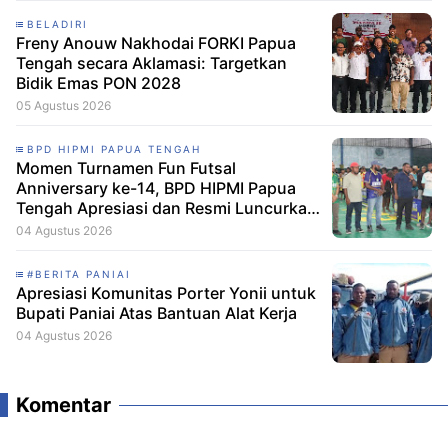
BELADIRI
Freny Anouw Nakhodai FORKI Papua
Tengah secara Aklamasi: Targetkan
Bidik Emas PON 2028
05 Agustus 2026
BPD HIPMI PAPUA TENGAH
Momen Turnamen Fun Futsal
Anniversary ke-14, BPD HIPMI Papua
Tengah Apresiasi dan Resmi Luncurkan
Skuad Baru Makamagu Papua FC
04 Agustus 2026
#BERITA PANIAI
Apresiasi Komunitas Porter Yonii untuk
Bupati Paniai Atas Bantuan Alat Kerja
04 Agustus 2026
Komentar