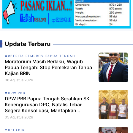
Update Terbaru
#BERITA PEMPROV PAPUA TENGAH
Moratorium Masih Berlaku, Wagub
Papua Tengah: Stop Pemekaran Tanpa
Kajian BRIN
06 Agustus 2026
DPW PBB
DPW PBB Papua Tengah Serahkan SK
Kepengurusan DPC, Natalis Tebai:
Segera Konsolidasi, Mantapkan
Langkah Verifikasi, untuk 'Maju' 2029
05 Agustus 2026
BELADIRI