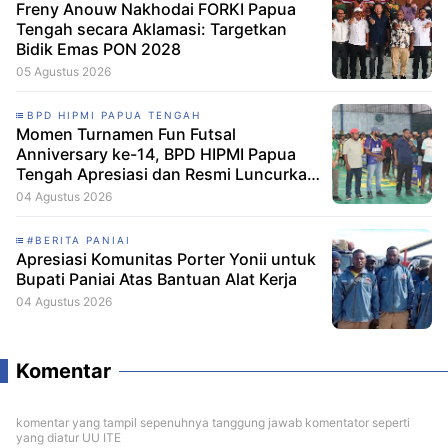
Freny Anouw Nakhodai FORKI Papua
Tengah secara Aklamasi: Targetkan
Bidik Emas PON 2028
05 Agustus 2026
BPD HIPMI PAPUA TENGAH
Momen Turnamen Fun Futsal
Anniversary ke-14, BPD HIPMI Papua
Tengah Apresiasi dan Resmi Luncurkan
Skuad Baru Makamagu Papua FC
04 Agustus 2026
#BERITA PANIAI
Apresiasi Komunitas Porter Yonii untuk
Bupati Paniai Atas Bantuan Alat Kerja
04 Agustus 2026
Komentar
komentar yang tampil sepenuhnya tanggung jawab komentator seperti
yang diatur UU ITE