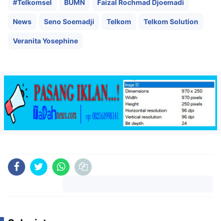
#Telkomsel
BUMN
Faizal Rochmad Djoemadi
News
Seno Soemadji
Telkom
Telkom Solution
Veranita Yosephine
Komentar