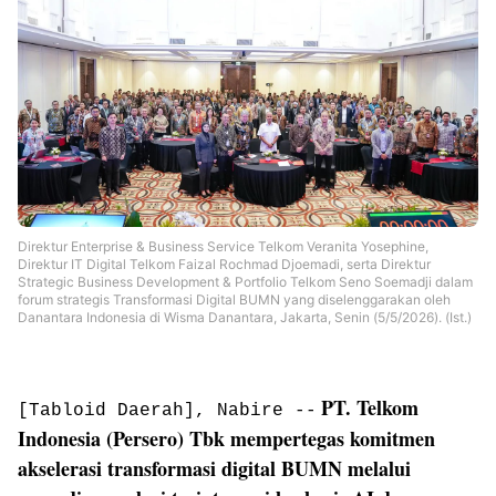
Direktur Enterprise & Business Service Telkom Veranita Yosephine,
Direktur IT Digital Telkom Faizal Rochmad Djoemadi, serta Direktur
Strategic Business Development & Portfolio Telkom Seno Soemadji dalam
forum strategis Transformasi Digital BUMN yang diselenggarakan oleh
Danantara Indonesia di Wisma Danantara, Jakarta, Senin (5/5/2026). (Ist.)
PT. Telkom
[Tabloid Daerah], Nabire --
Indonesia (Persero) Tbk mempertegas komitmen
akselerasi transformasi digital BUMN melalui