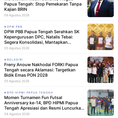
Papua Tengah: Stop Pemekaran Tanpa
Kajian BRIN
06 Agustus 2026
DPW PBB
DPW PBB Papua Tengah Serahkan SK
Kepengurusan DPC, Natalis Tebai:
Segera Konsolidasi, Mantapkan
Langkah Verifikasi, untuk 'Maju' 2029
05 Agustus 2026
BELADIRI
Freny Anouw Nakhodai FORKI Papua
Tengah secara Aklamasi: Targetkan
Bidik Emas PON 2028
05 Agustus 2026
BPD HIPMI PAPUA TENGAH
Momen Turnamen Fun Futsal
Anniversary ke-14, BPD HIPMI Papua
Tengah Apresiasi dan Resmi Luncurkan
Skuad Baru Makamagu Papua FC
04 Agustus 2026