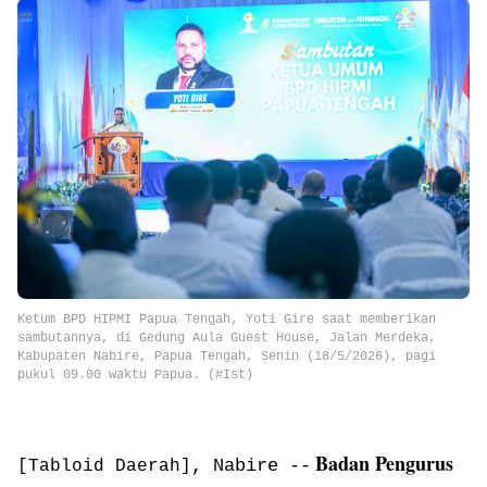
Ketum BPD HIPMI Papua Tengah, Yoti Gire saat memberikan
sambutannya,
di Gedung Aula Guest House, Jalan Merdeka,
Kabupaten Nabire, Papua Tengah, Senin (18/5/2026), pagi
pukul 09.00 waktu Papua.
(#Ist)
Badan Pengurus
, Nabire --
[Tabloid Daerah]