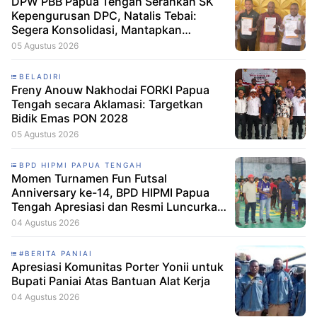
DPW PBB Papua Tengah Serahkan SK
Kepengurusan DPC, Natalis Tebai:
Segera Konsolidasi, Mantapkan
Langkah Verifikasi, untuk 'Maju' 2029
05 Agustus 2026
BELADIRI
Freny Anouw Nakhodai FORKI Papua
Tengah secara Aklamasi: Targetkan
Bidik Emas PON 2028
05 Agustus 2026
BPD HIPMI PAPUA TENGAH
Momen Turnamen Fun Futsal
Anniversary ke-14, BPD HIPMI Papua
Tengah Apresiasi dan Resmi Luncurkan
Skuad Baru Makamagu Papua FC
04 Agustus 2026
#BERITA PANIAI
Apresiasi Komunitas Porter Yonii untuk
Bupati Paniai Atas Bantuan Alat Kerja
04 Agustus 2026