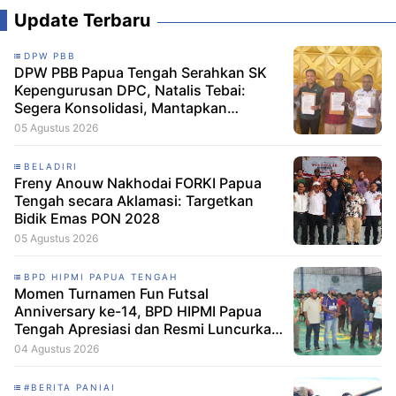
Update Terbaru
DPW PBB
DPW PBB Papua Tengah Serahkan SK
Kepengurusan DPC, Natalis Tebai:
Segera Konsolidasi, Mantapkan
Langkah Verifikasi, untuk 'Maju' 2029
05 Agustus 2026
BELADIRI
Freny Anouw Nakhodai FORKI Papua
Tengah secara Aklamasi: Targetkan
Bidik Emas PON 2028
05 Agustus 2026
BPD HIPMI PAPUA TENGAH
Momen Turnamen Fun Futsal
Anniversary ke-14, BPD HIPMI Papua
Tengah Apresiasi dan Resmi Luncurkan
Skuad Baru Makamagu Papua FC
04 Agustus 2026
#BERITA PANIAI