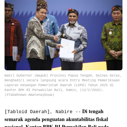
Wakil Gubernur (Wagub) Provinsi Papua Tengah, Deinas Geley,
menghadiri secara langsung acara Entry Meeting Pemeriksaan
Laporan Keuangan Pemerintah Daerah (LKPD) Tahun 2025 di
Kantor BPK RI Perwakilan Bali, Kamis, (12/2/2026).
(#TaDahnews-AmatenayDouw)
Di tengah
[Tabloid Daerah], Nabire --
semarak agenda penguatan akuntabilitas fiskal
nasional, Kantor BPK RI Perwakilan Bali pada,