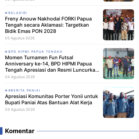
BELADIRI
Freny Anouw Nakhodai FORKI Papua
Tengah secara Aklamasi: Targetkan
Bidik Emas PON 2028
05 Agustus 2026
BPD HIPMI PAPUA TENGAH
Momen Turnamen Fun Futsal
Anniversary ke-14, BPD HIPMI Papua
Tengah Apresiasi dan Resmi Luncurkan
Skuad Baru Makamagu Papua FC
04 Agustus 2026
#BERITA PANIAI
Apresiasi Komunitas Porter Yonii untuk
Bupati Paniai Atas Bantuan Alat Kerja
04 Agustus 2026
Komentar