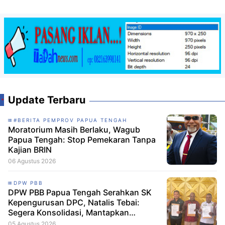
Update Terbaru
#BERITA PEMPROV PAPUA TENGAH
Moratorium Masih Berlaku, Wagub
Papua Tengah: Stop Pemekaran Tanpa
Kajian BRIN
06 Agustus 2026
DPW PBB
DPW PBB Papua Tengah Serahkan SK
Kepengurusan DPC, Natalis Tebai:
Segera Konsolidasi, Mantapkan
Langkah Verifikasi, untuk 'Maju' 2029
05 Agustus 2026