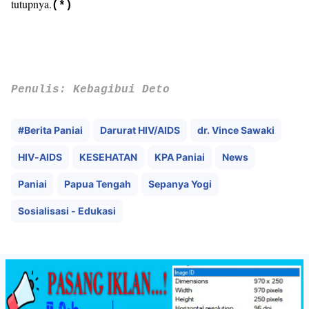
tutupnya.
(*)
Penulis: Kebagibui Deto
#Berita Paniai
Darurat HIV/AIDS
dr. Vince Sawaki
HIV-AIDS
KESEHATAN
KPA Paniai
News
Paniai
Papua Tengah
Sepanya Yogi
Sosialisasi - Edukasi