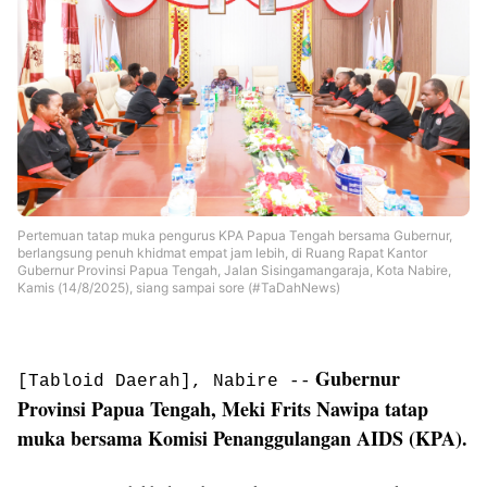
Pertemuan tatap muka pengurus KPA Papua Tengah bersama Gubernur,
berlangsung penuh khidmat empat jam lebih, di Ruang Rapat Kantor
Gubernur Provinsi Papua Tengah, Jalan Sisingamangaraja, Kota Nabire,
Kamis (14/8/2025), siang sampai sore (#TaDahNews)
Gubernur
[Tabloid Daerah], N
abire --
Provinsi Papua Tengah, Meki Frits Nawipa tatap
muka bersama Komisi Penanggulangan AIDS (KPA).