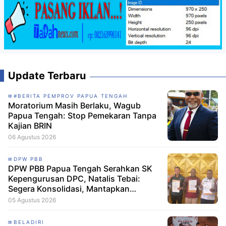
Update Terbaru
#BERITA PEMPROV PAPUA TENGAH
Moratorium Masih Berlaku, Wagub
Papua Tengah: Stop Pemekaran Tanpa
Kajian BRIN
06 Agustus 2026
DPW PBB
DPW PBB Papua Tengah Serahkan SK
Kepengurusan DPC, Natalis Tebai:
Segera Konsolidasi, Mantapkan
Langkah Verifikasi, untuk 'Maju' 2029
05 Agustus 2026
BELADIRI