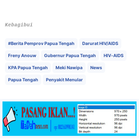
Kebagibui
#Berita Pemprov Papua Tengah
Darurat HIV/AIDS
Freny Anouw
Gubernur Papua Tengah
HIV-AIDS
KPA Papua Tengah
Meki Nawipa
News
Papua Tengah
Penyakit Menular