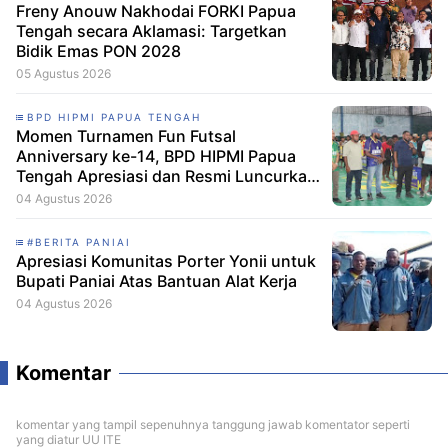
Freny Anouw Nakhodai FORKI Papua
Tengah secara Aklamasi: Targetkan
Bidik Emas PON 2028
05 Agustus 2026
BPD HIPMI PAPUA TENGAH
Momen Turnamen Fun Futsal
Anniversary ke-14, BPD HIPMI Papua
Tengah Apresiasi dan Resmi Luncurkan
Skuad Baru Makamagu Papua FC
04 Agustus 2026
#BERITA PANIAI
Apresiasi Komunitas Porter Yonii untuk
Bupati Paniai Atas Bantuan Alat Kerja
04 Agustus 2026
Komentar
komentar yang tampil sepenuhnya tanggung jawab komentator seperti
yang diatur UU ITE