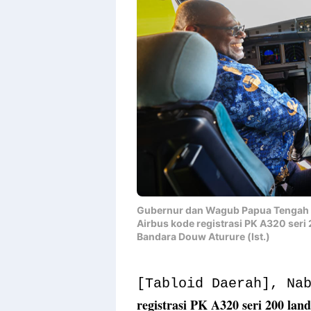
Gubernur dan Wagub Papua Tengah la
Airbus kode registrasi PK A320 seri
Bandara Douw Aturure (Ist.)
[Tabloid Daerah], Na
registrasi PK A320 seri 200 la