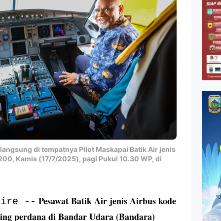
ngsung di tempatnya Pilot Maskapai Batik Air jenis
 200, Kamis (17/7/2025), pagi Pukul 10.30 WP, di
Pesawat Batik Air jenis Airbus kode
bire --
nding perdana di Bandar Udara (Bandara)