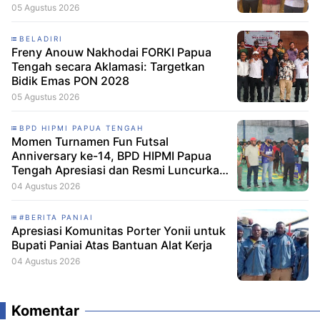
Langkah Verifikasi, untuk 'Maju' 2029
05 Agustus 2026
BELADIRI
Freny Anouw Nakhodai FORKI Papua
Tengah secara Aklamasi: Targetkan
Bidik Emas PON 2028
05 Agustus 2026
BPD HIPMI PAPUA TENGAH
Momen Turnamen Fun Futsal
Anniversary ke-14, BPD HIPMI Papua
Tengah Apresiasi dan Resmi Luncurkan
Skuad Baru Makamagu Papua FC
04 Agustus 2026
#BERITA PANIAI
Apresiasi Komunitas Porter Yonii untuk
Bupati Paniai Atas Bantuan Alat Kerja
04 Agustus 2026
Komentar