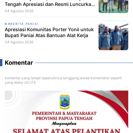
Tengah Apresiasi dan Resmi Luncurkan
Skuad Baru Makamagu Papua FC
04 Agustus 2026
#BERITA PANIAI
Apresiasi Komunitas Porter Yonii untuk
Bupati Paniai Atas Bantuan Alat Kerja
04 Agustus 2026
Komentar
komentar yang tampil sepenuhnya tanggung jawab komentator seperti
yang diatur UU ITE