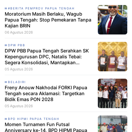
#BERITA PEMPROV PAPUA TENGAH
Moratorium Masih Berlaku, Wagub
Papua Tengah: Stop Pemekaran Tanpa
Kajian BRIN
06 Agustus 2026
DPW PBB
DPW PBB Papua Tengah Serahkan SK
Kepengurusan DPC, Natalis Tebai:
Segera Konsolidasi, Mantapkan
Langkah Verifikasi, untuk 'Maju' 2029
05 Agustus 2026
BELADIRI
Freny Anouw Nakhodai FORKI Papua
Tengah secara Aklamasi: Targetkan
Bidik Emas PON 2028
05 Agustus 2026
BPD HIPMI PAPUA TENGAH
Momen Turnamen Fun Futsal
Anniversary ke-14, BPD HIPMI Papua