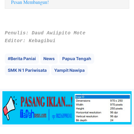
Pesan Membangun!
‎Penulis: Daud Awiipito Mote
‎Editor: Kebagibui
#Berita Paniai
News
Papua Tengah
SMK N 1 Pariwisata
Yampit Nawipa