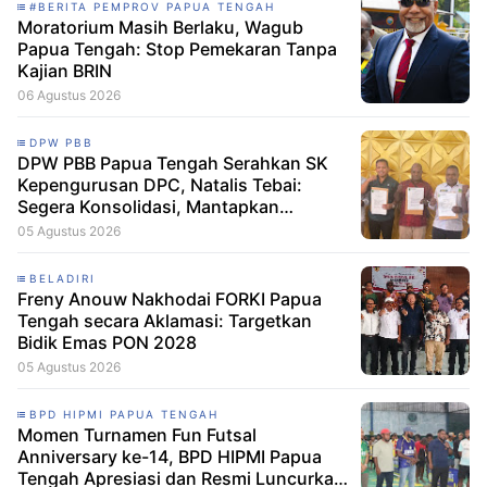
#BERITA PEMPROV PAPUA TENGAH
Moratorium Masih Berlaku, Wagub
Papua Tengah: Stop Pemekaran Tanpa
Kajian BRIN
06 Agustus 2026
DPW PBB
DPW PBB Papua Tengah Serahkan SK
Kepengurusan DPC, Natalis Tebai:
Segera Konsolidasi, Mantapkan
Langkah Verifikasi, untuk 'Maju' 2029
05 Agustus 2026
BELADIRI
Freny Anouw Nakhodai FORKI Papua
Tengah secara Aklamasi: Targetkan
Bidik Emas PON 2028
05 Agustus 2026
BPD HIPMI PAPUA TENGAH
Momen Turnamen Fun Futsal
Anniversary ke-14, BPD HIPMI Papua
Tengah Apresiasi dan Resmi Luncurkan