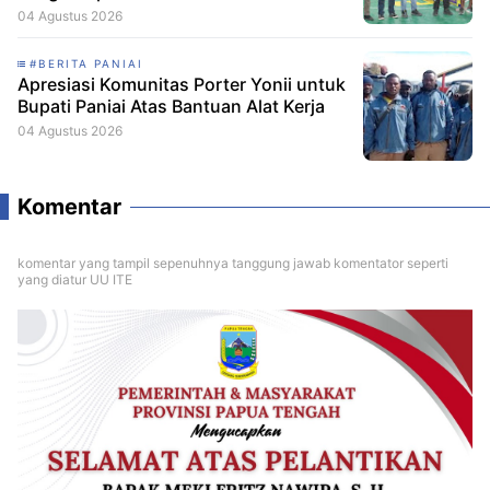
Skuad Baru Makamagu Papua FC
04 Agustus 2026
#BERITA PANIAI
Apresiasi Komunitas Porter Yonii untuk
Bupati Paniai Atas Bantuan Alat Kerja
04 Agustus 2026
Komentar
komentar yang tampil sepenuhnya tanggung jawab komentator seperti
yang diatur UU ITE