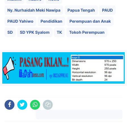
Ny. Nurhaidah Meki Nawipa
Papua Tengah
PAUD
PAUD Yahiwo
Pendidikan
Perempuan dan Anak
SD
SD YPK Syalom
TK
Tokoh Perempuan
Komentar