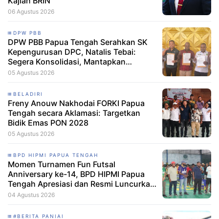
Kajian BRIN
06 Agustus 2026
DPW PBB
DPW PBB Papua Tengah Serahkan SK
Kepengurusan DPC, Natalis Tebai:
Segera Konsolidasi, Mantapkan
Langkah Verifikasi, untuk 'Maju' 2029
05 Agustus 2026
BELADIRI
Freny Anouw Nakhodai FORKI Papua
Tengah secara Aklamasi: Targetkan
Bidik Emas PON 2028
05 Agustus 2026
BPD HIPMI PAPUA TENGAH
Momen Turnamen Fun Futsal
Anniversary ke-14, BPD HIPMI Papua
Tengah Apresiasi dan Resmi Luncurkan
Skuad Baru Makamagu Papua FC
04 Agustus 2026
#BERITA PANIAI