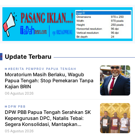
Update Terbaru
#BERITA PEMPROV PAPUA TENGAH
Moratorium Masih Berlaku, Wagub
Papua Tengah: Stop Pemekaran Tanpa
Kajian BRIN
06 Agustus 2026
DPW PBB
DPW PBB Papua Tengah Serahkan SK
Kepengurusan DPC, Natalis Tebai:
Segera Konsolidasi, Mantapkan
Langkah Verifikasi, untuk 'Maju' 2029
05 Agustus 2026