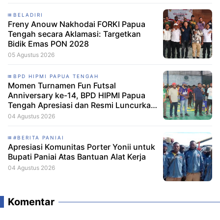
BELADIRI
Freny Anouw Nakhodai FORKI Papua
Tengah secara Aklamasi: Targetkan
Bidik Emas PON 2028
05 Agustus 2026
BPD HIPMI PAPUA TENGAH
Momen Turnamen Fun Futsal
Anniversary ke-14, BPD HIPMI Papua
Tengah Apresiasi dan Resmi Luncurkan
Skuad Baru Makamagu Papua FC
04 Agustus 2026
#BERITA PANIAI
Apresiasi Komunitas Porter Yonii untuk
Bupati Paniai Atas Bantuan Alat Kerja
04 Agustus 2026
Komentar