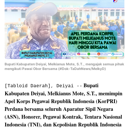
Bupati Kabupaten Deiyai, Melkianus Mote, S.T., mengajak semua pihak
mengikuti Pawai Obor Bersama (#Dok-TaDahNews/MelkyD)
Bupati
[Tabloid Daerah], Deiyai --
Kabupaten Deiyai, Melkianus Mote, S.T., memimpin
Apel Korps Pegawai Republik Indonesia (KorPRI)
Perdana bersama seluruh Aparatur Sipil Negara
(ASN), Honorer, Pegawai Kontrak, Tentara Nasional
Indonesia (TNI), dan Kepolisian Republik Indonesia