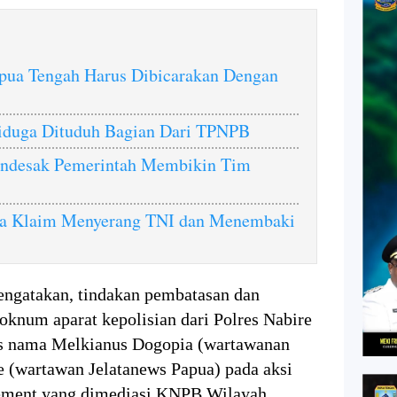
apua Tengah Harus Dibicarakan Dengan
duga Dituduh Bagian Dari TPNPB
endesak Pemerintah Membikin Tim
a Klaim Menyerang TNI dan Menembaki
ngatakan, tindakan pembatasan dan
knum aparat kepolisian dari Polres Nabire
as nama Melkianus Dogopia (wartawanan
 (wartawan Jelatanews Papua) pada aksi
ement yang dimediasi KNPB Wilayah