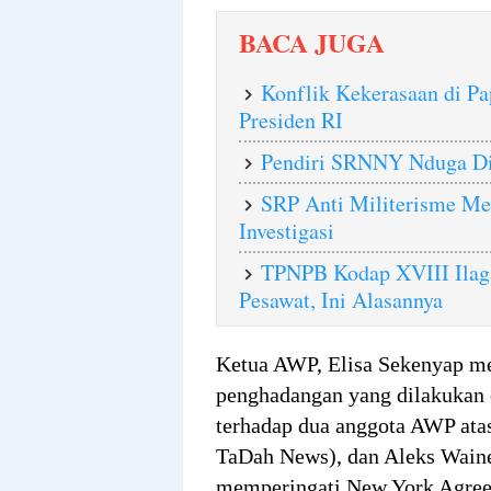
BACA JUGA
Konflik Kekerasaan di P
Presiden RI
Pendiri SRNNY Nduga Di
SRP Anti Militerisme M
Investigasi
TPNPB Kodap XVIII Ilag
Pesawat, Ini Alasannya
Ketua AWP, Elisa Sekenyap me
penghadangan yang dilakukan o
terhadap dua anggota AWP at
TaDah News), dan Aleks Waine
memperingati New York Agre