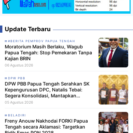
Update Terbaru
#BERITA PEMPROV PAPUA TENGAH
Moratorium Masih Berlaku, Wagub
Papua Tengah: Stop Pemekaran Tanpa
Kajian BRIN
06 Agustus 2026
DPW PBB
DPW PBB Papua Tengah Serahkan SK
Kepengurusan DPC, Natalis Tebai:
Segera Konsolidasi, Mantapkan
Langkah Verifikasi, untuk 'Maju' 2029
05 Agustus 2026
BELADIRI
Freny Anouw Nakhodai FORKI Papua
Tengah secara Aklamasi: Targetkan
Bidik Emas PON 2028