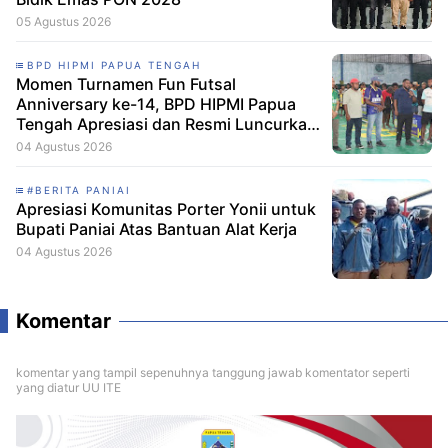
05 Agustus 2026
BPD HIPMI PAPUA TENGAH
Momen Turnamen Fun Futsal
Anniversary ke-14, BPD HIPMI Papua
Tengah Apresiasi dan Resmi Luncurkan
Skuad Baru Makamagu Papua FC
04 Agustus 2026
#BERITA PANIAI
Apresiasi Komunitas Porter Yonii untuk
Bupati Paniai Atas Bantuan Alat Kerja
04 Agustus 2026
Komentar
komentar yang tampil sepenuhnya tanggung jawab komentator seperti
yang diatur UU ITE