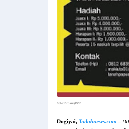
Foto: Brosur/DOF
Dogiyai,
Tadahnews.com
– Du