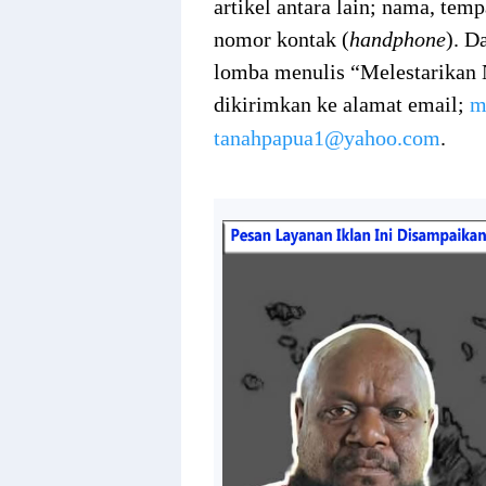
artikel antara lain; nama, temp
nomor kontak (
handphone
). D
lomba menulis “Melestarikan 
dikirimkan ke alamat email;
m
tanahpapua1@yahoo.com
.