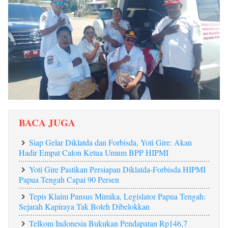
BACA JUGA
Siap Gelar Diklatda dan Forbisda, Yoti Gire: Akan
Hadir Empat Calon Ketua Umum BPP HIPMI
Yoti Gire Pastikan Persiapan Diklatda-Forbisda HIPMI
Papua Tengah Capai 90 Persen
Tepis Klaim Pansus Mimika, Legislator Papua Tengah:
Sejarah Kapiraya Tak Boleh Dibelokkan
Telkom Indonesia Bukukan Pendapatan Rp146,7