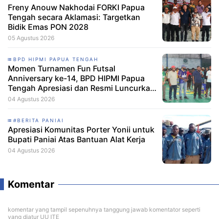
Freny Anouw Nakhodai FORKI Papua
Tengah secara Aklamasi: Targetkan
Bidik Emas PON 2028
05 Agustus 2026
BPD HIPMI PAPUA TENGAH
Momen Turnamen Fun Futsal
Anniversary ke-14, BPD HIPMI Papua
Tengah Apresiasi dan Resmi Luncurkan
Skuad Baru Makamagu Papua FC
04 Agustus 2026
#BERITA PANIAI
Apresiasi Komunitas Porter Yonii untuk
Bupati Paniai Atas Bantuan Alat Kerja
04 Agustus 2026
Komentar
komentar yang tampil sepenuhnya tanggung jawab komentator seperti
yang diatur UU ITE