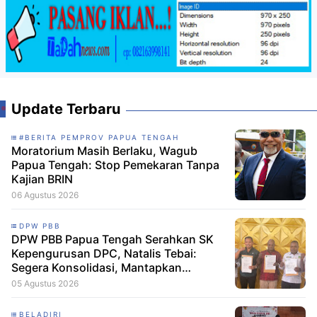
Update Terbaru
#BERITA PEMPROV PAPUA TENGAH
Moratorium Masih Berlaku, Wagub
Papua Tengah: Stop Pemekaran Tanpa
Kajian BRIN
06 Agustus 2026
DPW PBB
DPW PBB Papua Tengah Serahkan SK
Kepengurusan DPC, Natalis Tebai:
Segera Konsolidasi, Mantapkan
Langkah Verifikasi, untuk 'Maju' 2029
05 Agustus 2026
BELADIRI