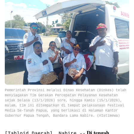
Pemerintah Provinsi melalui Dinas Kesehatan (Dinkes) telah
menyiagakan Tim Gerakan Percepatan Pelayanan Kesehatan
sejak Selasa (13/1/2026) sore, hingga Kamis (15/1/2026),
malam, tim ini ditempatkan di tempat pelaksanaan Festival
Media Se-Tanah Papua, yang berlokasi di Halaman Kantor
Gubernur Papua Tengah, Bandara Lama Nabire. (#Istimewa)
Di tengah
[Tabloid Daerah], Nabire --