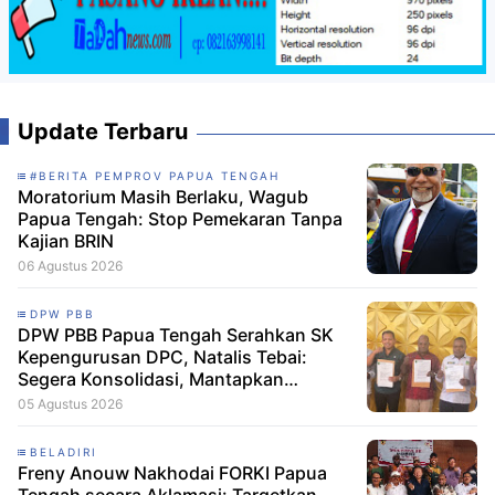
Update Terbaru
#BERITA PEMPROV PAPUA TENGAH
Moratorium Masih Berlaku, Wagub
Papua Tengah: Stop Pemekaran Tanpa
Kajian BRIN
06 Agustus 2026
DPW PBB
DPW PBB Papua Tengah Serahkan SK
Kepengurusan DPC, Natalis Tebai:
Segera Konsolidasi, Mantapkan
Langkah Verifikasi, untuk 'Maju' 2029
05 Agustus 2026
BELADIRI
Freny Anouw Nakhodai FORKI Papua
Tengah secara Aklamasi: Targetkan