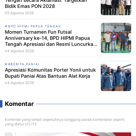
Bidik Emas PON 2028
05 Agustus 2026
BPD HIPMI PAPUA TENGAH
Momen Turnamen Fun Futsal
Anniversary ke-14, BPD HIPMI Papua
Tengah Apresiasi dan Resmi Luncurkan
Skuad Baru Makamagu Papua FC
04 Agustus 2026
#BERITA PANIAI
Apresiasi Komunitas Porter Yonii untuk
Bupati Paniai Atas Bantuan Alat Kerja
04 Agustus 2026
Komentar
komentar yang tampil sepenuhnya tanggung jawab komentator seperti
yang diatur UU ITE