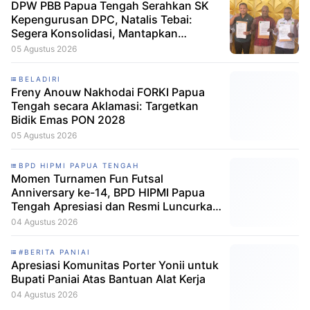
DPW PBB Papua Tengah Serahkan SK
Kepengurusan DPC, Natalis Tebai:
Segera Konsolidasi, Mantapkan
Langkah Verifikasi, untuk 'Maju' 2029
05 Agustus 2026
BELADIRI
Freny Anouw Nakhodai FORKI Papua
Tengah secara Aklamasi: Targetkan
Bidik Emas PON 2028
05 Agustus 2026
BPD HIPMI PAPUA TENGAH
Momen Turnamen Fun Futsal
Anniversary ke-14, BPD HIPMI Papua
Tengah Apresiasi dan Resmi Luncurkan
Skuad Baru Makamagu Papua FC
04 Agustus 2026
#BERITA PANIAI
Apresiasi Komunitas Porter Yonii untuk
Bupati Paniai Atas Bantuan Alat Kerja
04 Agustus 2026