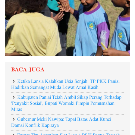
BACA JUGA
Ketika Lansia Kalahkan Usia Senjah: TP PKK Paniai
Hadirkan Semangat Muda Lewat Amal Kasih
Kabupaten Paniai Telah Ambil Sikap Perang Terhadap
'Penyakit Sosial', Bupati Womaki Pimpin Pemusnahan
Miras
Gubernur Meki Nawipa: Tapal Batas Adat Kunci
Damai Konflik Kapiraya
Empat Tim Amankan Slot Liga 4 PSSI Papua Tengah,