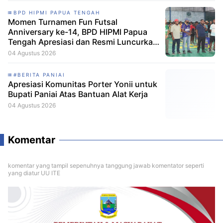
BPD HIPMI PAPUA TENGAH
Momen Turnamen Fun Futsal
Anniversary ke-14, BPD HIPMI Papua
Tengah Apresiasi dan Resmi Luncurkan
Skuad Baru Makamagu Papua FC
04 Agustus 2026
#BERITA PANIAI
Apresiasi Komunitas Porter Yonii untuk
Bupati Paniai Atas Bantuan Alat Kerja
04 Agustus 2026
Komentar
komentar yang tampil sepenuhnya tanggung jawab komentator seperti
yang diatur UU ITE