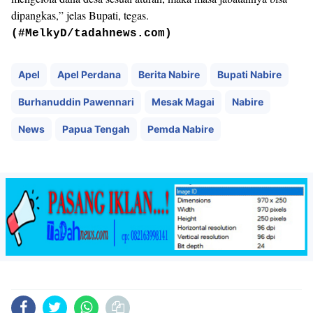
dipangkas,” jelas Bupati, tegas.
(#MelkyD/tadahnews.com)
Apel
Apel Perdana
Berita Nabire
Bupati Nabire
Burhanuddin Pawennari
Mesak Magai
Nabire
News
Papua Tengah
Pemda Nabire