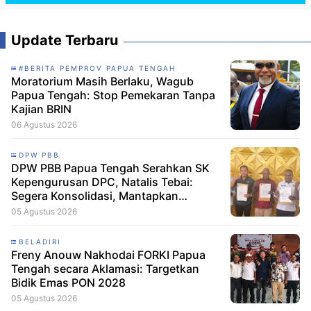
Update Terbaru
#BERITA PEMPROV PAPUA TENGAH
Moratorium Masih Berlaku, Wagub
Papua Tengah: Stop Pemekaran Tanpa
Kajian BRIN
06 Agustus 2026
DPW PBB
DPW PBB Papua Tengah Serahkan SK
Kepengurusan DPC, Natalis Tebai:
Segera Konsolidasi, Mantapkan
Langkah Verifikasi, untuk 'Maju' 2029
05 Agustus 2026
BELADIRI
Freny Anouw Nakhodai FORKI Papua
Tengah secara Aklamasi: Targetkan
Bidik Emas PON 2028
05 Agustus 2026