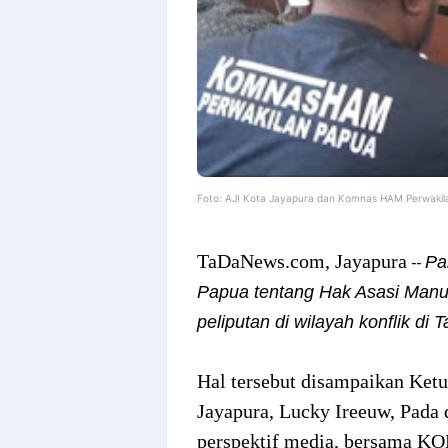
Foto: AJI Kota Jayapura dan Komnas HAM Perwakil
TaDaNews.com, Jayapura
Pa
--
Papua tentang Hak Asasi Manus
peliputan di wilayah konflik di
Hal tersebut disampaikan Ketu
Jayapura, Lucky Ireeuw, Pada 
perspektif media, bersama 