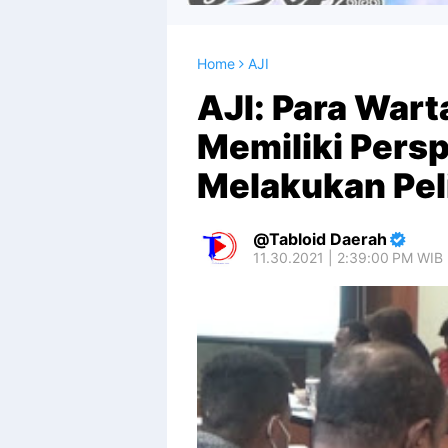
Home
AJI
AJI: Para War
Memiliki Pers
Melakukan Pe
Tabloid Daerah
11.30.2021 | 2:39:00 PM WIB