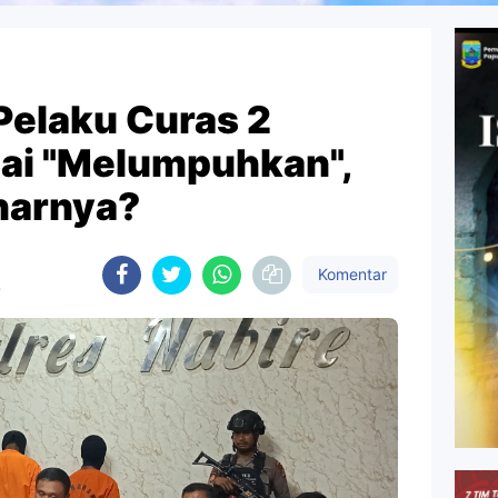
elaku Curas 2
ai "Melumpuhkan",
narnya?
Komentar
B