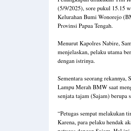
(5/9/2025), sore pukul 15.15 w
Kelurahan Bumi Wonorejo (BM
Provinsi Papua Tengah.
‎Menurut Kapolres Nabire, Samu
menjelaskan, pelaku utama ber
dengan istrinya.
‎Sementara seorang rekannya, S
Lampu Merah BMW saat meng
senjata tajam (Sajam) berupa 
‎“Petugas sempat melakukan t
Karena, para pelaku hendak ak
petugas dengan Sajam. Hal ini