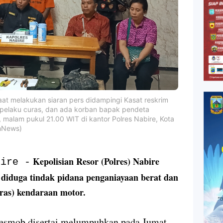
saat melakukan siaran pers didampingi Kasat reskrim
 pelaku curas, dan ada korban bapak pendeta
, malam pukul 21.00 WIT di kantor Polres Nabire, Kota
ahNews)
Kepolisian Resor (Polres) Nabire
bire -
diduga tindak pidana penganiayaan berat dan
ras) kendaraan motor.
Resmob disertai melumpuhkan pada Jumat