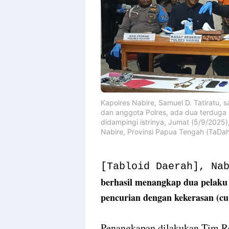
Kapolres Nabire, Samuel D. Tatiratu, 
dan anggota Polres, ada dua terduga
didampingi istrinya, Jumat (5/9/2025)
Nabire, Provinsi Papua Tengah (TaD
[Tabloid Daerah], Na
berhasil menangkap dua pelaku 
pencurian dengan kekerasan (cu
‎Penangkapan dilakukan Tim 