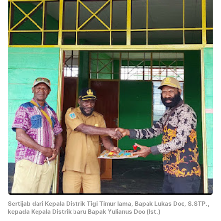
Sertijab dari Kepala Distrik Tigi Timur lama, Bapak Lukas Doo, S.STP.,
kepada Kepala Distrik baru Bapak Yulianus Doo (Ist.)