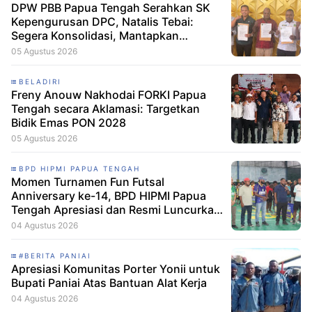
DPW PBB Papua Tengah Serahkan SK
Kepengurusan DPC, Natalis Tebai:
Segera Konsolidasi, Mantapkan
Langkah Verifikasi, untuk 'Maju' 2029
05 Agustus 2026
BELADIRI
Freny Anouw Nakhodai FORKI Papua
Tengah secara Aklamasi: Targetkan
Bidik Emas PON 2028
05 Agustus 2026
BPD HIPMI PAPUA TENGAH
Momen Turnamen Fun Futsal
Anniversary ke-14, BPD HIPMI Papua
Tengah Apresiasi dan Resmi Luncurkan
Skuad Baru Makamagu Papua FC
04 Agustus 2026
#BERITA PANIAI
Apresiasi Komunitas Porter Yonii untuk
Bupati Paniai Atas Bantuan Alat Kerja
04 Agustus 2026