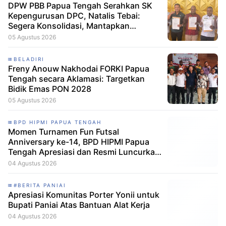
DPW PBB Papua Tengah Serahkan SK
Kepengurusan DPC, Natalis Tebai:
Segera Konsolidasi, Mantapkan
Langkah Verifikasi, untuk 'Maju' 2029
05 Agustus 2026
BELADIRI
Freny Anouw Nakhodai FORKI Papua
Tengah secara Aklamasi: Targetkan
Bidik Emas PON 2028
05 Agustus 2026
BPD HIPMI PAPUA TENGAH
Momen Turnamen Fun Futsal
Anniversary ke-14, BPD HIPMI Papua
Tengah Apresiasi dan Resmi Luncurkan
Skuad Baru Makamagu Papua FC
04 Agustus 2026
#BERITA PANIAI
Apresiasi Komunitas Porter Yonii untuk
Bupati Paniai Atas Bantuan Alat Kerja
04 Agustus 2026