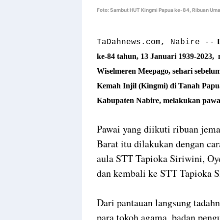
Foto: Sambut HUT Kingmi Papua ke-84, Ribuan Um
TaDahnews.com, Nabire --
ke-84 tahun, 13 Januari 1939-2023,
Wiselmeren Meepago, sehari sebelum
Kemah Injil (Kingmi) di Tanah Papu
Kabupaten Nabire, melakukan pawa
Pawai yang diikuti ribuan jem
Barat itu dilakukan dengan car
aula STT Tapioka Siriwini, Oy
dan kembali ke STT Tapioka Si
Dari pantauan langsung tadah
para tokoh agama, badan pengur