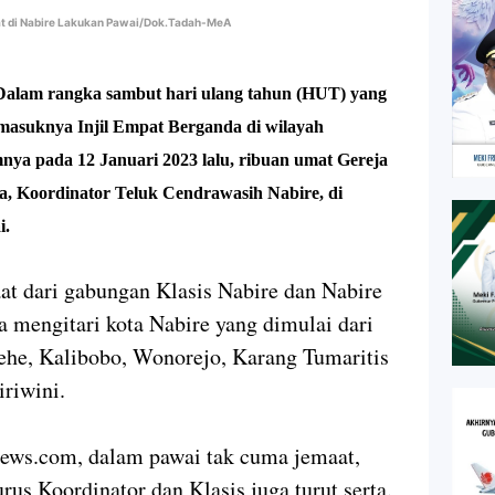
at di Nabire Lakukan Pawai/Dok.Tadah-MeA
Dalam rangka sambut hari ulang tahun (HUT) yang
 masuknya Injil Empat Berganda di wilayah
nya pada 12 Januari 2023 lalu, ribuan umat Gereja
a, Koordinator Teluk Cendrawasih Nabire, di
i.
aat dari gabungan Klasis Nabire dan Nabire
a mengitari kota Nabire yang dimulai dari
ehe, Kalibobo, Wonorejo, Karang Tumaritis
riwini.
news.com, dalam pawai tak cuma jemaat,
us Koordinator dan Klasis juga turut serta.