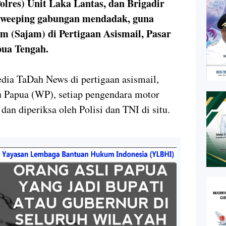
olres) Unit Laka Lantas, dan Brigadir
sweeping gabungan mendadak, guna
m (Sajam) di Pertigaan Asismail, Pasar
apua Tengah.
edia TaDah News di pertigaan asismail,
u Papua (WP), setiap pengendara motor
an diperiksa oleh Polisi dan TNI di situ.