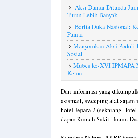
Aksi Damai Ditunda Jum
Turun Lebih Banyak
‎Berita Duka Nasional:
Paniai
Menyerukan Aksi Peduli 
Sosial
Mubes ke-XVI IPMAPA Ma
Ketua
Dari informasi yang dikumpulk
asismail, sweeping alat sajam
hotel Jepara 2 (sekarang Hote
depan Rumah Sakit Umum Dae
Kapolres Nabire, AKBP Samuel 