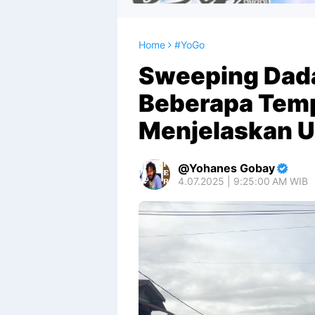
Home
#YoGo
Sweeping Dada
Beberapa Temp
Menjelaskan U
Yohanes Gobay
4.07.2025 | 9:25:00 AM WIB