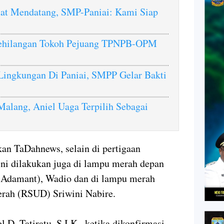
at Mendatang, SMP-Paniai: Kami Siap
 Kehilangan Tokoh Pejuang TPNPB-OPM
Lingkungan Di Paniai, SMPP Gelar Bakti
lang, Aniel Uaga Terpilih Sebagai
an TaDahnews, selain di pertigaan
 ini dilakukan juga di lampu merah depan
l Adamant), Wadio dan di lampu merah
rah (RSUD) Sriwini Nabire.
D. Tatiratu, S.I.K., ketika dikonfirmasi