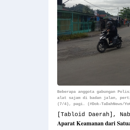
Beberapa anggota gabungan Polis
alat sajam di badan jalan, pert
(7/4), pagi. (#Dok-TaDahNews/Yo
[Tabloid Daerah], Na
Aparat Keamanan dari Satuan