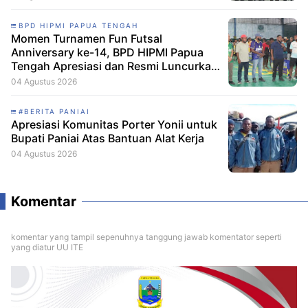
BELADIRI
Freny Anouw Nakhodai FORKI Papua
Tengah secara Aklamasi: Targetkan
Bidik Emas PON 2028
05 Agustus 2026
BPD HIPMI PAPUA TENGAH
Momen Turnamen Fun Futsal
Anniversary ke-14, BPD HIPMI Papua
Tengah Apresiasi dan Resmi Luncurkan
Skuad Baru Makamagu Papua FC
04 Agustus 2026
#BERITA PANIAI
Apresiasi Komunitas Porter Yonii untuk
Bupati Paniai Atas Bantuan Alat Kerja
04 Agustus 2026
Komentar
komentar yang tampil sepenuhnya tanggung jawab komentator seperti