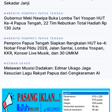
Data 11 Bangunan Terdampak Kebakaran
#BERITA PEMPROV PAPUA TENGAH
Di Usia Dini Provinsi, BPD HIPMI Papua Tengah
Apresiasi Gebrakan Meki Nawipa-Deinas Geley Bukan
Sekadar Janji
#BERITA PEMPROV PAPUA TENGAH
Gubernur Meki Nawipa Buka Lomba Tari Yospan HUT
Ke-4 Papua Tengah, 22 Tim Rebutkan Total Hadiah Rp
130 Juta
#BERITA PEMPROV PAPUA TENGAH
Pemprov Papua Tengah Siapkan Rangkaian HUT ke-4:
Nobar Final Pildu 2026, Jalan Santai, Lomba Yospan,
KKR, Konser Live Musik, dan 30 UMKM
EDMAR UKAGO
Melawan Musisi Dadakan: Edmar Ukago Jaga
Kesucian Lagu Rakyat Papua dari Cengkeraman AI