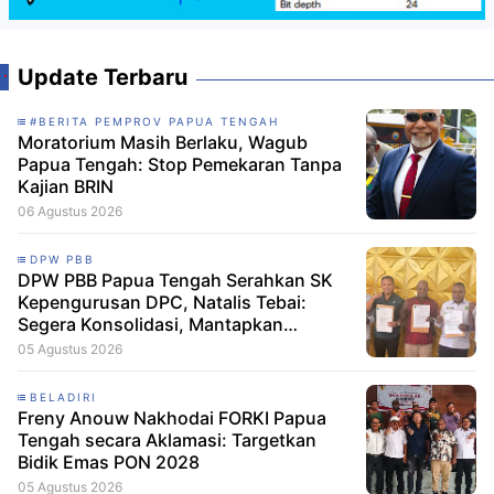
Update Terbaru
#BERITA PEMPROV PAPUA TENGAH
Moratorium Masih Berlaku, Wagub
Papua Tengah: Stop Pemekaran Tanpa
Kajian BRIN
06 Agustus 2026
DPW PBB
DPW PBB Papua Tengah Serahkan SK
Kepengurusan DPC, Natalis Tebai:
Segera Konsolidasi, Mantapkan
Langkah Verifikasi, untuk 'Maju' 2029
05 Agustus 2026