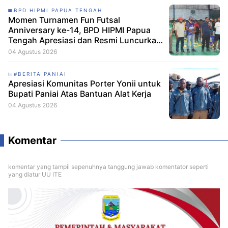
BPD HIPMI PAPUA TENGAH
Momen Turnamen Fun Futsal
Anniversary ke-14, BPD HIPMI Papua
Tengah Apresiasi dan Resmi Luncurkan
Skuad Baru Makamagu Papua FC
04 Agustus 2026
#BERITA PANIAI
Apresiasi Komunitas Porter Yonii untuk
Bupati Paniai Atas Bantuan Alat Kerja
04 Agustus 2026
Komentar
komentar yang tampil sepenuhnya tanggung jawab komentator seperti
yang diatur UU ITE