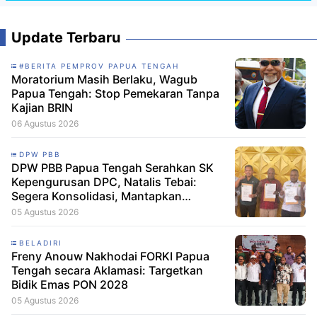
Update Terbaru
#BERITA PEMPROV PAPUA TENGAH
Moratorium Masih Berlaku, Wagub
Papua Tengah: Stop Pemekaran Tanpa
Kajian BRIN
06 Agustus 2026
DPW PBB
DPW PBB Papua Tengah Serahkan SK
Kepengurusan DPC, Natalis Tebai:
Segera Konsolidasi, Mantapkan
Langkah Verifikasi, untuk 'Maju' 2029
05 Agustus 2026
BELADIRI
Freny Anouw Nakhodai FORKI Papua
Tengah secara Aklamasi: Targetkan
Bidik Emas PON 2028
05 Agustus 2026