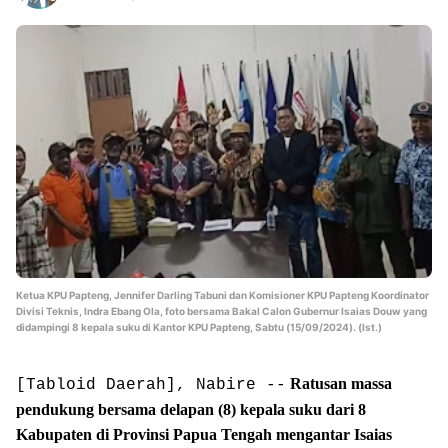
Ketua KPU Papteng, Jennifer Darling Tabuni dan Komisioner KPU Papteng Koordinator
Divisi Teknis, Indra Ebang Ola, foto bersama Bakal Calon Gubernur Isaias Douw yang
didampingi 8 kepala suku di Kantor KPU Papteng, Sabtu (15/09/2024). (Ist.)
Ratusan massa
[Tabloid Daerah], Nabire --
pendukung bersama delapan (8) kepala suku dari 8
Kabupaten di Provinsi Papua Tengah mengantar Isaias