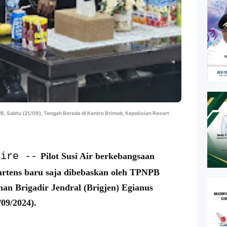
B, Sabtu (21/09), Tengah Berada di Kantro Brimob, Kepolisian Resort
bire --
Pilot Susi Air berkebangsaan
hrtens baru saja dibebaskan oleh TPNPB
an Brigadir Jendral (Brigjen) Egianus
/09/2024).