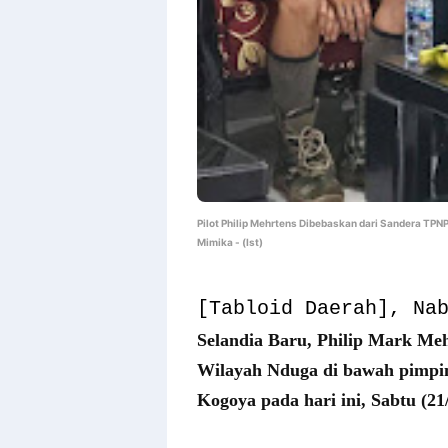
Pilot Philip Mehrtens Dibebaskan dari Sandera TPNP
Mimika - (Ist)
[Tabloid Daerah], Na
Selandia Baru, Philip Mark Me
Wilayah Nduga di bawah pimpin
Kogoya pada hari ini, Sabtu (21